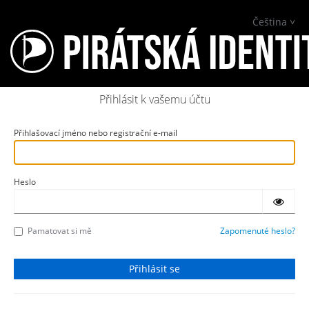
Čeština
Přihlásit k vašemu účtu
Přihlašovací jméno nebo registrační e-mail
Heslo
Pamatovat si mě
Zapomenuté heslo?