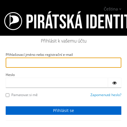
Čeština
Přihlásit k vašemu účtu
Přihlašovací jméno nebo registrační e-mail
Heslo
Pamatovat si mě
Zapomenuté heslo?