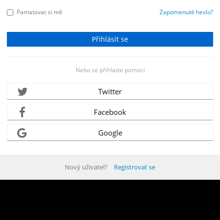
Pamatovat si mě
Zapomenuté heslo?
Nebo se přihlaste pomocí
Twitter
Facebook
Google
Nový uživatel?
Registrovat se