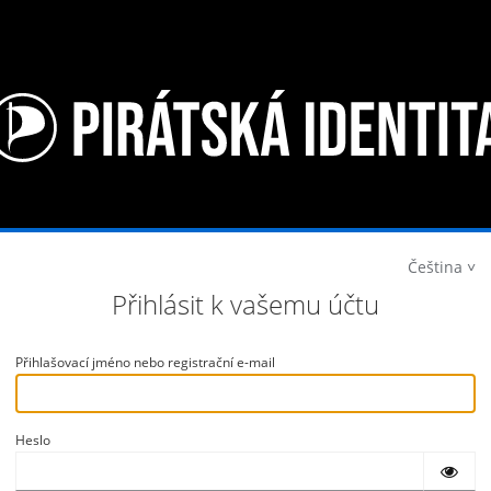
Čeština
Přihlásit k vašemu účtu
Přihlašovací jméno nebo registrační e-mail
Heslo