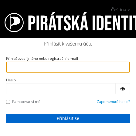
Čeština
Přihlásit k vašemu účtu
Přihlašovací jméno nebo registrační e-mail
Heslo
Pamatovat si mě
Zapomenuté heslo?