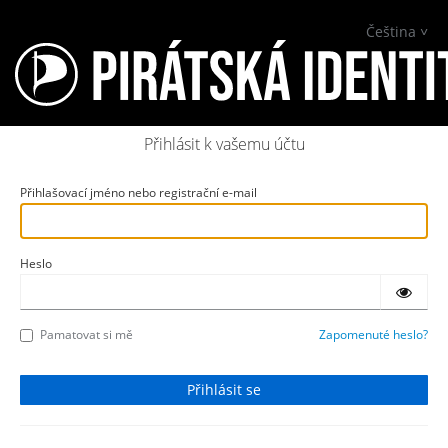
Čeština
Přihlásit k vašemu účtu
Přihlašovací jméno nebo registrační e-mail
Heslo
Pamatovat si mě
Zapomenuté heslo?