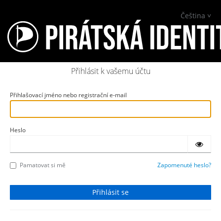
Čeština
Přihlásit k vašemu účtu
Přihlašovací jméno nebo registrační e-mail
Heslo
Pamatovat si mě
Zapomenuté heslo?