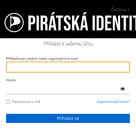
Čeština
Přihlásit k vašemu účtu
Přihlašovací jméno nebo registrační e-mail
Heslo
Pamatovat si mě
Zapomenuté heslo?