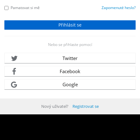
Pamatovat si mě
Zapomenuté heslo?
Nebo se přihlaste pomocí
Twitter
Facebook
Google
Nový uživatel?
Registrovat se