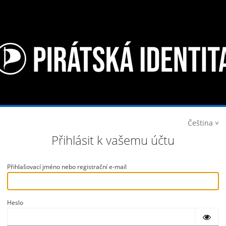
Čeština
Přihlásit k vašemu účtu
Přihlašovací jméno nebo registrační e-mail
Heslo