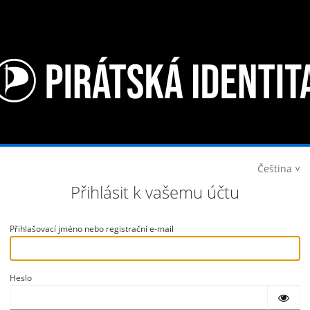
Čeština
Přihlásit k vašemu účtu
Přihlašovací jméno nebo registrační e-mail
Heslo