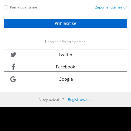
Pamatovat si mě
Zapomenuté heslo?
Nebo se přihlaste pomocí
Twitter
Facebook
Google
Nový uživatel?
Registrovat se