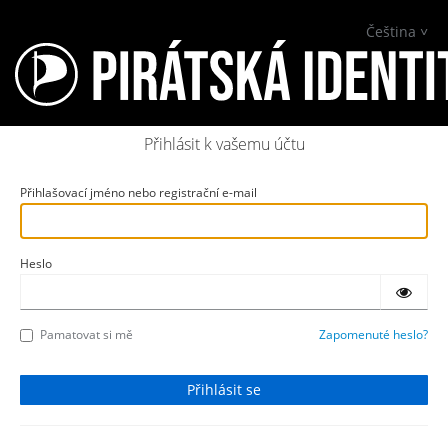
Čeština
Přihlásit k vašemu účtu
Přihlašovací jméno nebo registrační e-mail
Heslo
Pamatovat si mě
Zapomenuté heslo?